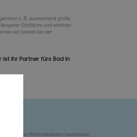
 gehören z. B. ausreichend große
ängerter Sitzfläche und erhöhter
nnen wir bereits bei der
ist Ihr Partner fürs Bad in
reduzierung an Wohngebäuden beantragen.