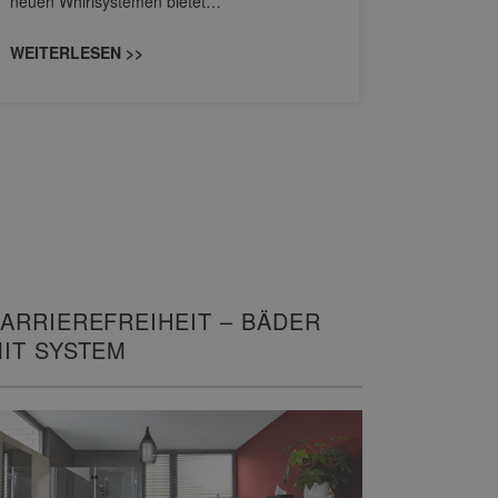
neuen Whirlsystemen bietet…
unterschi
konzipiert
WEITERLESEN >>
WEITERL
ARRIEREFREIHEIT – BÄDER
IT SYSTEM