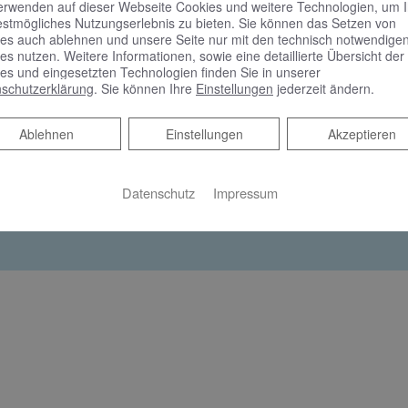
erwenden auf dieser Webseite Cookies und weitere Technologien, um 
estmögliches Nutzungserlebnis zu bieten. Sie können das Setzen von
es auch ablehnen und unsere Seite nur mit den technisch notwendige
es nutzen. Weitere Informationen, sowie eine detaillierte Übersicht der
 keine Liefer- und Leistungsverträge abgeschlossen hat.
es und eingesetzten Technologien finden Sie in unserer
Einzelmaßnahmen als Berechnungsgrundlage für den Zuschuss li
schutzerklärung
. Sie können Ihre
Einstellungen
jederzeit ändern.
den, bis die Fördermittel aufgebraucht sind.
Ablehnen
Ablehnen
Einstellungen
Akzeptieren
Datenschutz
Impressum
Mehr Infos