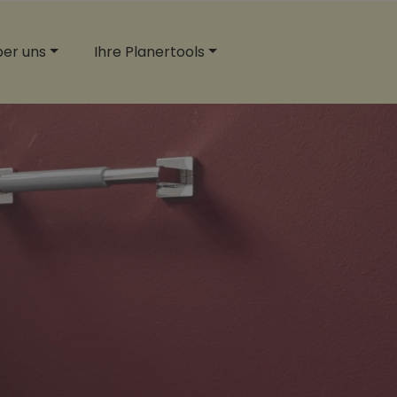
er uns
Ihre Planertools