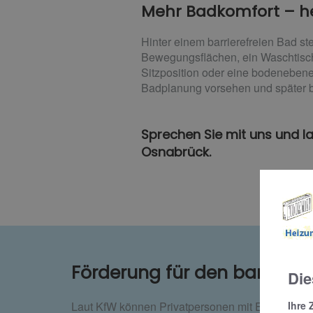
Mehr Badkomfort – he
Hinter einem barrierefreien Bad s
Bewegungsflächen, ein Waschtisch
Sitzposition oder eine bodenebene
Badplanung vorsehen und später b
Sprechen Sie mit uns und las
Osnabrück.
Förderung für den barriere
Die
Laut KfW können Privatpersonen mit Eigentum o
Ihre 