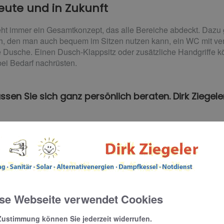
ute und in Zukunft
teht immer ein Gesamtkonzept, das alle Bereiche abdeckt. Dazu
, den man auch bequem im Sitzen nutzen kann, ein WC mit verl
 Dusche. Einen Dusch-Klappsitz oder zusätzliche Handgriffe kö
ei Bedarf nachrüsten.
sen Sie sich ganz persönlich beraten. Dirk Ziegeler 
freien Badumbau wieder verfügbar
se Webseite verwendet Cookies
der als Mieter wieder Zuschüsse für Maßnahmen zur Barriere
Zustimmung können Sie jederzeit widerrufen.