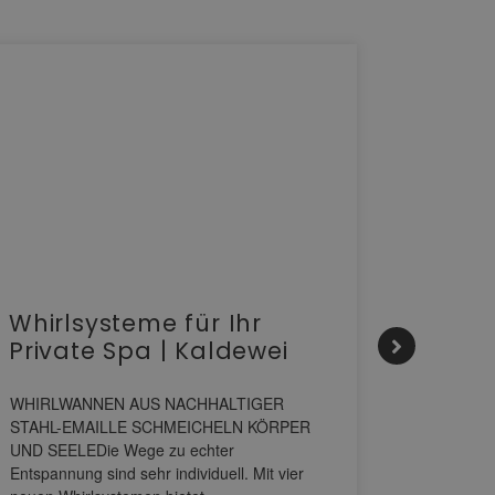
Whirlsysteme für Ihr
Gesta
Private Spa | Kaldewei
alltä
HANS
WHIRLWANNEN AUS NACHHALTIGER
STAHL-EMAILLE SCHMEICHELN KÖRPER
Stil für 
UND SEELEDie Wege zu echter
HANSAGENE
Entspannung sind sehr individuell. Mit vier
von Wascht