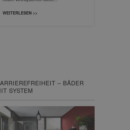
unterschi
konzipiert
WEITERLESEN >>
WEITERL
ARRIEREFREIHEIT – BÄDER
IT SYSTEM