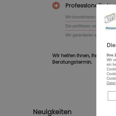
Professionelle Ins
Wir koordinieren alle event
Sie profitieren von Planung
Wir garantieren eine sorgfä
Die
Wir helfen Ihnen, Ihr ideal
Ihre 
Wir v
Beratungstermin.
ein b
Cooki
Cooki
Cooki
Daten
Neuigkeiten