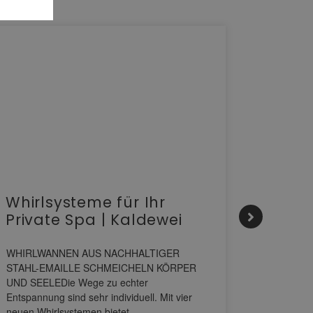
Whirlsysteme für Ihr
Gesta
Private Spa | Kaldewei
alltä
HANS
WHIRLWANNEN AUS NACHHALTIGER
STAHL-EMAILLE SCHMEICHELN KÖRPER
Stil für 
UND SEELEDie Wege zu echter
HANSAGENE
Entspannung sind sehr individuell. Mit vier
von Wascht
neuen Whirlsystemen bietet…