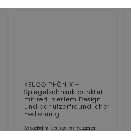
KEUCO PHÖNIX –
Spiegelschrank punktet
mit reduziertem Design
und benutzerfreundlicher
Bedienung
Spiegelschrank punktet mit reduziertem