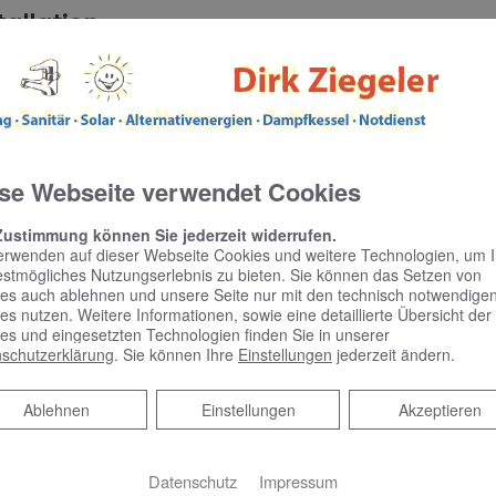
tallation
uell nötigen Fremdgewerke für Sie
, Lieferung und Installation aus einer Hand
ltige und termingerechte Ausführung
se Webseite verwendet Cookies
es Raumklima zu erreichen! Vereinbaren Sie einen u
Zustimmung können Sie jederzeit widerrufen.
erwenden auf dieser Webseite Cookies und weitere Technologien, um 
estmögliches Nutzungserlebnis zu bieten. Sie können das Setzen von
es auch ablehnen und unsere Seite nur mit den technisch notwendige
es nutzen. Weitere Informationen, sowie eine detaillierte Übersicht der
es und eingesetzten Technologien finden Sie in unserer
schutzerklärung
. Sie können Ihre
Einstellungen
jederzeit ändern.
Ablehnen
Ablehnen
Einstellungen
Akzeptieren
Datenschutz
Impressum