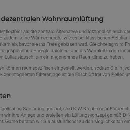
ner dezentralen Wohnraumlüftung
 flexibler als die zentrale Alternative und letztendlich auch de
zudem keine Wärmeenergie, wie es bei klassischen Abluftanlag
rkern ab, bevor sie ins Freie geblasen wird. Gleichzeitig wird F
 die gespeicherte Energie aufnimmt und als Warmluft in den Inn
igen Luftaustausch, um ein angenehmes Raumklima zu haben.
en können raumspezifisch eingestellt werden, sodass Sie in j
der integrierten Filteranlage ist die Frischluft frei von Pollen
iten
rgetischen Sanierung geplant, sind KfW-Kredite oder Fördermitt
 wir Ihre Anlage und erstellen ein Lüftungskonzept gemäß DI
t. Gerne beraten wir Sie ausführlicher zu den Möglichkeiten ei