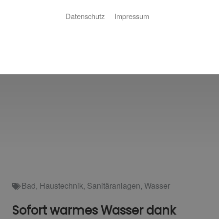
Datenschutz
Impressum
Bad
,
Haustechnik
,
Sanitäranlagen
,
Wasser
Sofort warmes Wasser dank